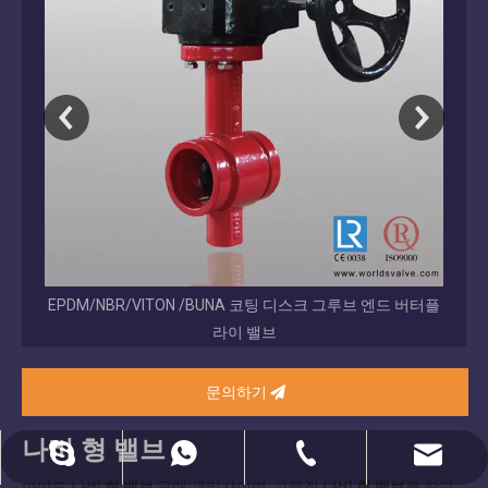
EPDM/NBR/VITON /BUNA 코팅 디스크 그루브 엔드 버터플
교체 
라이 밸브
문의하기
나비 형 밸브
dekai@worldsvalve.com
86-136820702888
86-22-285222277.
Diegofan3.
아마도
나비 형 밸브
구매 관리자이며, 고품질
나비 형 밸브
를 찾고