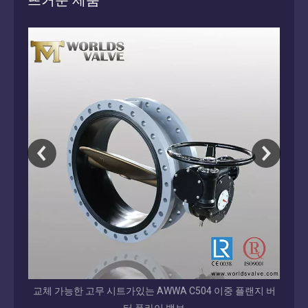
뜨거운 제품
 버터플
교체 가능한 고무 시트가있는 AWWA C504 이중 플랜지 버
전체 