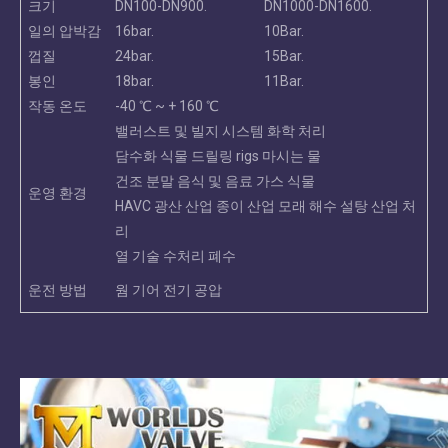
크기
DN100-DN900.
DN1000-DN1600.
일의 압박감
16bar.
10Bar.
껍질
24bar.
15Bar.
봉인
18bar.
11Bar.
작동 온도
-40 ℃ ~ + 160 ℃
밸러스트 및 빌지 시스템 화학 처리
담수화 식물 드릴링 rigs 마시는 물
건조 분말 음식 및 음료 가스 식물
운영 환경
HAVC 광산 산업 종이 산업 모래 해수 설탕 산업 처
리
열 기술 수처리 폐수
운전 방법
웜 기어 전기 공압