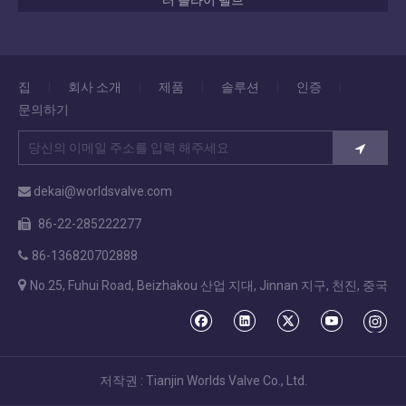
터 플라이 밸브
집
|
회사 소개
|
제품
|
솔루션
|
인증
|
문의하기
dekai@worldsvalve.com

86-22-285222277

86-136820702888


No.25, Fuhui Road, Beizhakou 산업 지대, Jinnan 지구, 천진, 중국
저작권 : Tianjin Worlds Valve Co., Ltd.