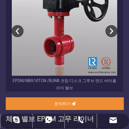
EPDM/NBR/VITON /BUNA 코팅 디스크 그루브 엔드 버터플
교체 
라이 밸브
문의하기
체크 밸브 EPDM 고무 라이너
dekai@worldsvalve.com
86-136820702888
86-22-285222277.
Diegofan3.
체크 밸브 EPDM 고무 라이너
에서의 오랜 경험을 통해
천진 세계 밸