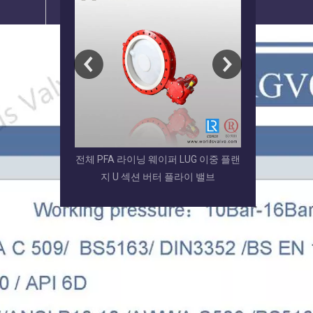
퍼 LUG 이중 플랜
EPDM/NBR/VITON /BUNA 코팅 디스
교체 가능한 고
 플라이 밸브
크 그루브 엔드 버터플라이 밸브
C504 이중 