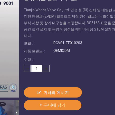
Tianjin Worlds Valve Co., Ltd. 연성 철 (DI) 신체 및 에
디엔 단량체 (EPDM) 밀봉으로 제작 된이 밸브는 누출이없
부식 저항 및 장기 내구성을 보장합니다. BS5163 표준을
공간 절약 설치 및 운영 안정성을위한 비상장 STEM 설계
니다.
RGV01-TF010203
모델：
OEM|ODM
제품 브랜드：
수량：
귀하의 메시지
바구니에 담기