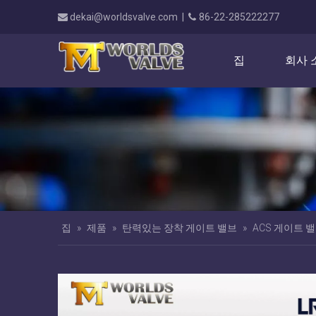
dekai@worldsvalve.com
|
86-22-285222277


집
회사 
집
»
제품
»
탄력있는 장착 게이트 밸브
»
ACS 게이트 