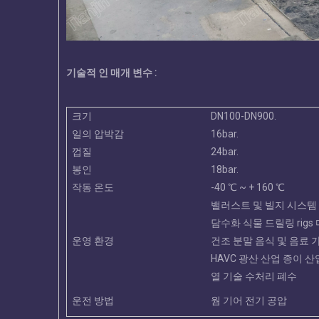
기술적 인 매개 변수 :
크기
DN100-DN900.
일의 압박감
16bar.
껍질
24bar.
봉인
18bar.
작동 온도
-40 ℃ ~ + 160 ℃
밸러스트 및 빌지 시스템
담수화 식물 드릴링 rigs
운영 환경
건조 분말 음식 및 음료 
HAVC 광산 산업 종이 
열 기술 수처리 폐수
운전 방법
웜 기어 전기 공압