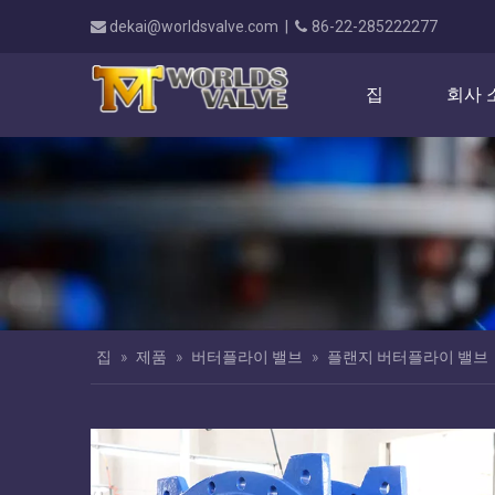
dekai@worldsvalve.com
|
86-22-285222277


집
회사 
집
»
제품
»
버터플라이 밸브
»
플랜지 버터플라이 밸브