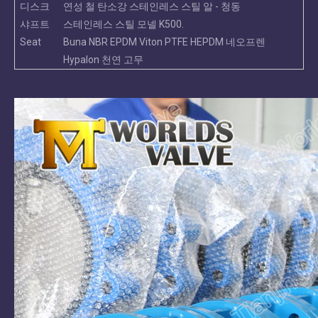
디스크
연성 철 탄소강 스테인레스 스틸 알 - 청동
샤프트
스테인레스 스틸 모넬 K500.
Seat
Buna NBR EPDM Viton PTFE HEPDM 네오프렌
Hypalon 천연 고무