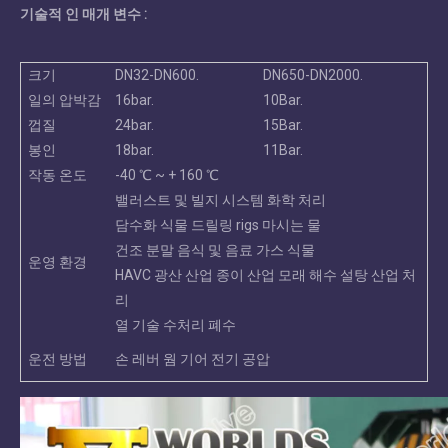
기술적 인 매개 변수 :
크기
DN32-DN600.
DN650-DN2000.
일의 압박감
16bar.
10Bar.
껍질
24bar.
15Bar.
봉인
18bar.
11Bar.
작동 온도
-40 ℃ ~ + 160 ℃
밸러스트 및 빌지 시스템 화학 처리
담수화 식물 드릴링 rigs 마시는 물
건조 분말 음식 및 음료 가스 식물
운영 환경
HAVC 광산 산업 종이 산업 모래 해수 설탕 산업 처
리
열 기술 수처리 폐수
운전 방법
손 레버 웜 기어 전기 공압