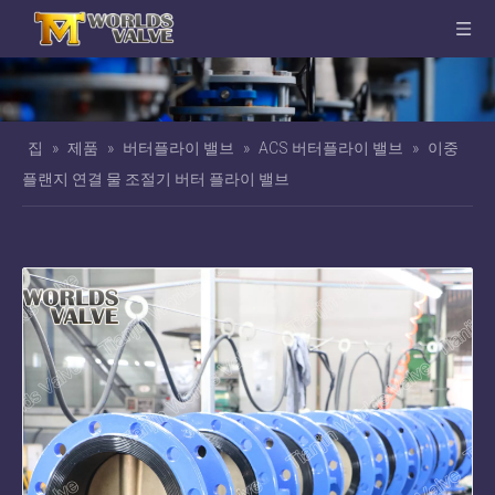
집
»
제품
»
버터플라이 밸브
»
ACS 버터플라이 밸브
»
이중
플랜지 연결 물 조절기 버터 플라이 밸브