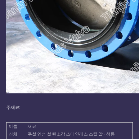
주재료:
이름
재료
신체
주철 연성 철 탄소강 스테인레스 스틸 알 - 청동