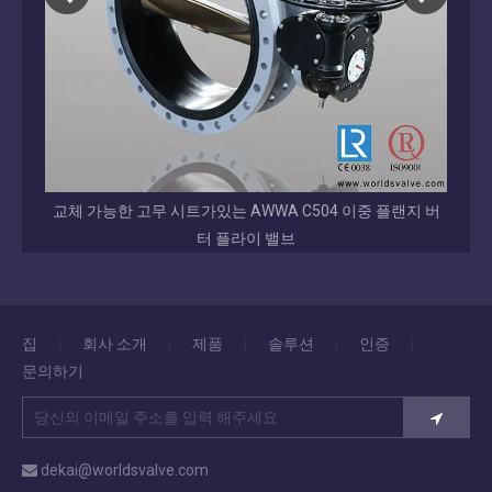
 버터플
교체 가능한 고무 시트가있는 AWWA C504 이중 플랜지 버
전체 
터 플라이 밸브
집
|
회사 소개
|
제품
|
솔루션
|
인증
|
문의하기
dekai@worldsvalve.com
